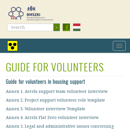
Skip
to
main
content
Search
Search
Toggl
High
navig
contrast
view
GUIDE FOR VOLUNTEERS
Guide for volunteers in housing support
Annex 1. Arrels support team volunteer interview
Annex 2. Project support volunteer role template
Annex 3. Volunteer interview Template
Annex 4. Arrels Flat Zero volunteer interview
Annex 5. Legal and administrative issues concerning