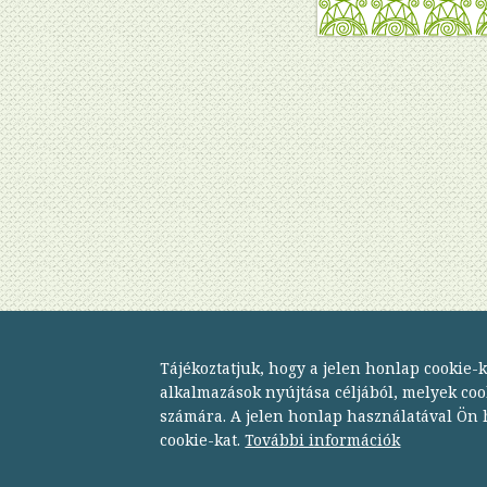
Budapesti Módszertani Szociális Központ
Tájékoztatjuk, hogy a jelen honlap cookie-
1134 Budapest,
alkalmazások nyújtása céljából, melyek co
Dózsa György út 152.
számára. A jelen honlap használatával Ön h
telefon: 06 1 238 9500
cookie-kat.
További információk
fax: 06 1 238 9502