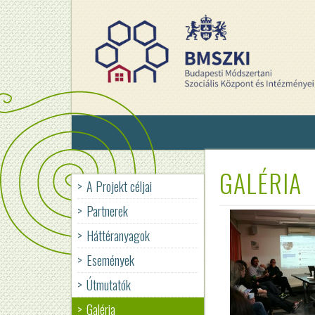
Ugrás
a
tartalomra
GALÉRIA
A Projekt céljai
Partnerek
Háttéranyagok
Események
Útmutatók
Galéria