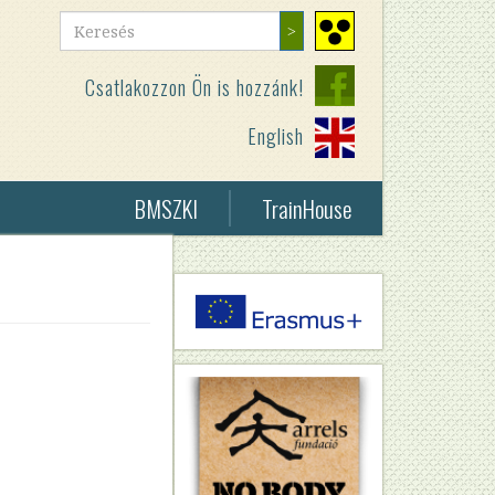
Keresés
Keresés
Nagy
kontrasztú
Csatlakozzon Ön is hozzánk!
nézet
English
BMSZKI
TrainHouse