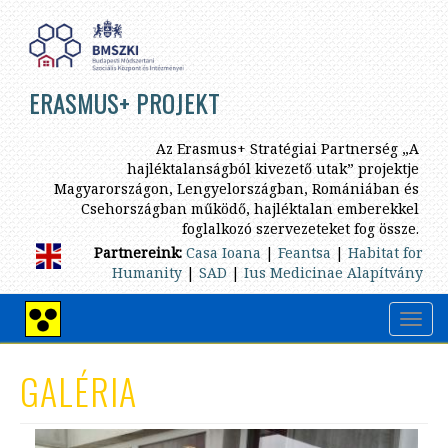
Ugrás
a
tartalomra
ERASMUS+ PROJEKT
Az Erasmus+ Stratégiai Partnerség „A
hajléktalanságból kivezető utak” projektje
Magyarországon, Lengyelországban, Romániában és
Csehországban működő, hajléktalan emberekkel
foglalkozó szervezeteket fog össze.
Partnereink:
Casa Ioana
|
Feantsa
|
Habitat for
Humanity
|
SAD
|
Ius Medicinae Alapítvány
Navig
Nagy
átkap
kontrasztú
nézet
GALÉRIA