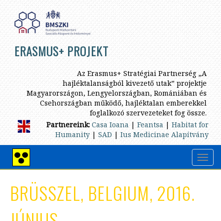
Ugrás
a
tartalomra
ERASMUS+ PROJEKT
Az Erasmus+ Stratégiai Partnerség „A
hajléktalanságból kivezető utak” projektje
Magyarországon, Lengyelországban, Romániában és
Csehországban működő, hajléktalan emberekkel
foglalkozó szervezeteket fog össze.
Partnereink:
Casa Ioana
|
Feantsa
|
Habitat for
Humanity
|
SAD
|
Ius Medicinae Alapítvány
Navig
Nagy
átkap
kontrasztú
nézet
BRÜSSZEL, BELGIUM, 2016.
JÚNIUS