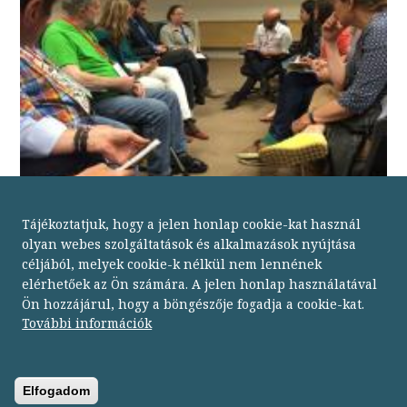
Tájékoztatjuk, hogy a jelen honlap cookie-kat használ
olyan webes szolgáltatások és alkalmazások nyújtása
céljából, melyek cookie-k nélkül nem lennének
elérhetőek az Ön számára. A jelen honlap használatával
Ön hozzájárul, hogy a böngészője fogadja a cookie-kat.
Budapesti Módszertani Szociális Központ
További információk
1134 Budapest,
Dózsa György út 152.
telefon: 06 1 238 9500
fax: 06 1 238 9502
Elfogadom