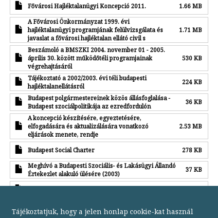
Fővárosi Hajléktalanügyi Koncepció 2011.
1.66 MB
A Fővárosi Önkormányzat 1999. évi
hajléktalanügyi programjának felülvizsgálata és
1.71 MB
javaslat a fővárosi hajléktalan ellátó civil s
Beszámoló a BMSZKI 2004. november 01 - 2005.
április 30. között működőtéli programjainak
530 KB
végrehajtásáról
Tájékoztató a 2002/2003. évi téli budapesti
224 KB
hajléktalanellátásról
Budapest polgármestereinek közös állásfoglalása -
36 KB
Budapest szociálpolitikája az ezredfordulón
A koncepció készítésére, egyeztetésére,
elfogadására és aktualizálására vonatkozó
2.53 MB
eljárások menete, rendje
Budapest Social Charter
278 KB
Meghívó a Budapesti Szociális- és Lakásügyi Állandó
37 KB
Értekezlet alakuló ülésére (2003)
Alapítvány a díjhátralékosokért - Alapító okirat
126.5 KB
Tájékoztatjuk, hogy a jelen honlap cookie-kat használ