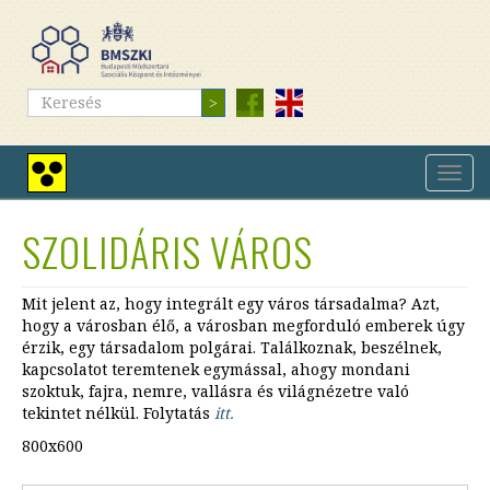
Ugrás
a
tartalomra
Keresés
Keresés
Navig
Nagy
átkap
kontrasztú
nézet
SZOLIDÁRIS VÁROS
Mit jelent az, hogy integrált egy város társadalma? Azt,
hogy a városban élő, a városban megforduló emberek úgy
érzik, egy társadalom polgárai. Találkoznak, beszélnek,
kapcsolatot teremtenek egymással, ahogy mondani
szoktuk, fajra, nemre, vallásra és világnézetre való
tekintet nélkül. Folytatás
itt.
800x600