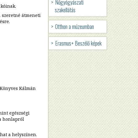
Nőgyógyászati
JOBB
akóinak.
szakellátás
 szeretné átmeneti
OLDALI
ésre.
Otthon a múzeumban
NAVIGÁCIÓ
Erasmus+ Beszélő képek
l (Könyves Kálmán
mint egészségi
 a honlapról
hat a helyszínen.