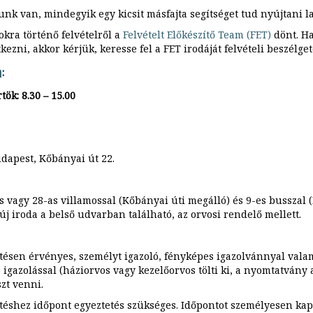
unk van, mindegyik egy kicsit másfajta segítséget tud nyújtani l
okra történő felvételről a
Felvételt Előkészítő Team (FET)
dönt. Ha
kezni, akkor kérjük, keresse fel a FET irodáját felvételi beszélget
:
ök: 8.30 – 15.00
Tékozló
dapest, Kőbányai út 22.
koldus
dosszié
s vagy 28-as villamossal (Kőbányai úti megálló) és 9-es bussza
Szociális
új iroda a belső udvarban található, az orvosi rendelő mellett.
munkánk
menete
Kivezető
etésen érvényes, személyt igazoló, fényképes igazolvánnyal vala
utak
 igazolással (háziorvos vagy kezelőorvos tölti ki, a nyomtatvány
Regionális
szt venni.
Módszertan
"Nyitás
etéshez időpont egyeztetés szükséges. Időpontot személyesen kap
az