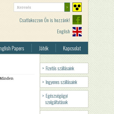
Keresés
Keresés
Nagy
kontrasztú
Csatlakozzon Ön is hozzánk!
nézet
English
nglish Papers
Játék
Kapcsolat
eless
Fizetős szállásaink
vey
HUN
. Minden
elessness
Ingyenes szállásaink
-
BMSZKI
Egészségügyi
szolgáltatások
-