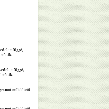
vedelemfüggő,
örténik.
övedelemfüggő,
történik.
ogramot működtető
ogramot működtető