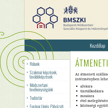
Ugrás
a
tartalomra
Kezdőlap
ÁTMENETI
Rólunk
Szállások
Szakmai képzések,
Nappali
Az átmeneti szállá
továbbképzések
Melegedők
intézményben lehe
és
Módszertani
Utcai
alvásra
tevékenységünk
szociális
tisztálkodásra
munka
mosásra
Tudástár
Befogadó
étel melegítésér
BMSZKI
Ügyfélszolgálati
Európai Uniós Pályázati
közösségi együtt
Társadalmi
Program