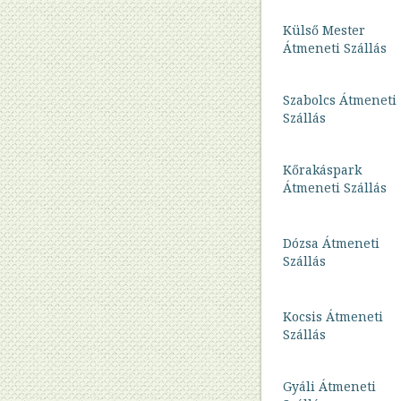
–
VEKOP
Külső Mester
program
Átmeneti Szállás
TÁMOP
5.3.1.
Szabolcs Átmeneti
Első
lépés
Szállás
TÁMOP
5.3.3.
Kőrakáspark
Nyitás
Átmeneti Szállás
az
utcára
Dózsa Átmeneti
TÁMOP
Szállás
-
EEP
MMIA
Kocsis Átmeneti
Program
Szállás
EQUAL
Gyáli Átmeneti
Mphasis