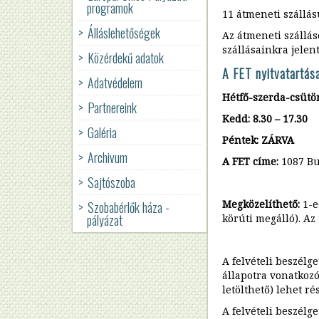
Iroda,
programok
bázisépítés
Felvételi
11 átmeneti szállás
jó
Utak
és
Álláslehetőségek
gyakorlatai
és
Az átmeneti szállás
Foglalkoztatási
Európában
korlátok
részleg
szállásainkra jelent
Közérdekű adatok
Hirdetmények
a
Látni
A FET nyitvatartása
hajléktalanellátásban
Egészségügyi
Adatvédelem
Szabályzatok
és
szolgáltatások
láttatni
Hétfő-szerda-csütört
Kiadványok
Partnereink
Közadat
Intézményi
Kedd: 8.30 – 17.30
kereső
Off
Tanulmányok
beszámolók
Galéria
the
Péntek: ZÁRVA
Ellátott
Streets
Elsőként
Közalkalmazotti
Archivum
Szociális
jogi
A FET címe:
1087 Bu
lakhatás
Tanács
munka
képviselők
Erasmus+
szakmai
Sajtószoba
megújítása
Idős
nap
Közérdekű
hajléktalan
2016
Megközelíthető:
1-e
Szobabérlők háza -
Szociális
bejelentés,
emberek
pályázat
körúti megálló).
Az 
munka
panasz
támogatásának
Hasznos
a
fejlesztése
linkek
BMSZKI-
ban
A felvételi beszélg
Ways
állapotra vonatkozó
out
K-
letölthető) lehet ré
of
M
homelessness
Régió
A felvételi beszélg