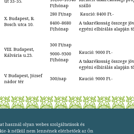
út 33-35.
Ft/hónap
szálló
280 Ft/nap
Kaució: 8400 Ft.-
X. Budapest, R.
8400–8680
A takarékosság összege jö
Bosch utca 10.
Ft/hónap
egyéni elbírálás alapján t
300 Ft/nap
VIII. Budapest,
Kaució: 9000 Ft.-
9000–9300
Kálvária u.23.
Ft/hónap
A takarékosság összege jö
egyéni elbírálás alapján t
V. Budapest, József
300/nap
Kaució: 9000 Ft.-
nádor tér
Cop
kat használ olyan webes szolgáltatások és
okie-k nélkül nem lennének elérhetőek az Ön