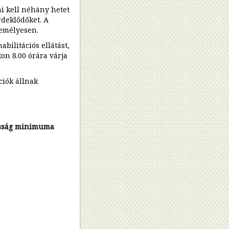
i kell néhány hetet
rdeklődőket. A
zemélyesen.
bilitációs ellátást,
on 8.00 órára várja
ciók állnak
osság minimuma