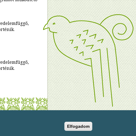
vedelemfüggő,
örténik.
vedelemfüggő,
örténik.
yright © 2004-2022 BMSZKI. All rights reserved
Elfogadom