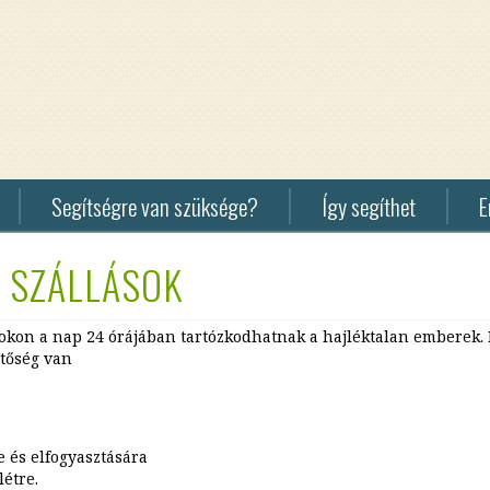
Segítségre van szüksége?
Így segíthet
E
Pénzadomány
F3
 SZÁLLÁSOK
fogadása
Hom
Sur
Tárgyi
sokon a nap 24 órájában tartózkodhatnak a hajléktalan emberek
adományok
Hom
tőség van
fogadása
HU
Csajok
Csajokkal
-
e és elfogyasztására
lezárult
létre.