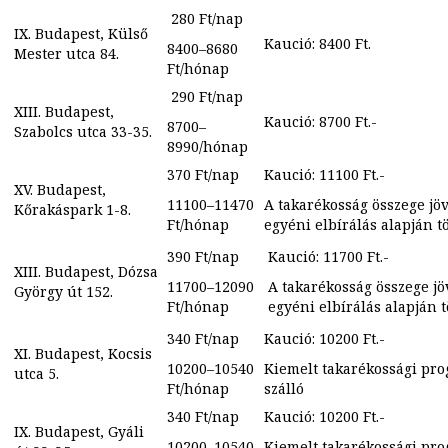
280 Ft/nap
IX. Budapest, Külső
Kaució: 8400 Ft.
8400–8680
Mester utca 84.
Ft/hónap
290 Ft/nap
XIII. Budapest,
Kaució: 8700 Ft.-
8700–
Szabolcs utca 33-35.
8990/hónap
370 Ft/nap
Kaució: 11100 Ft.-
XV. Budapest,
11100–11470
A takarékosság összege jö
Kőrakáspark 1-8.
Ft/hónap
egyéni elbírálás alapján t
390 Ft/nap
Kaució: 11700 Ft.-
XIII. Budapest, Dózsa
11700–12090
A takarékosság összege j
György út 152.
Ft/hónap
egyéni elbírálás alapján 
340 Ft/nap
Kaució: 10200 Ft.-
XI. Budapest, Kocsis
10200–10540
Kiemelt takarékossági pr
utca 5.
Ft/hónap
szálló
340 Ft/nap
Kaució: 10200 Ft.-
IX. Budapest, Gyáli
10200–10540
Kiemelt takarékossági pr