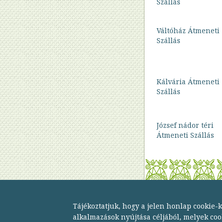
Szállás
projekt
Bűnmegelőzés
Váltóház Átmeneti
és
Szállás
áldozatvédelem
Női
program
Kálvária Átmeneti
Magányosság
Szállás
leküzdése
József nádor téri
Átmeneti Szállás
Budapesti Módszertani Szociális Központ
Tájékoztatjuk, hogy a jelen honlap cookie-
1134 Budapest,
alkalmazások nyújtása céljából, melyek co