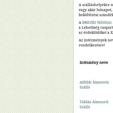
Erasmus+
A szálláshelyekre 
Február
Erasmus+
vagy akár hónapot, 
Harmadika
Hajléktalan
beköltözési szándék
Munkacsoport
élethelyzetben
élő
A
BMSZKI Váltóház 
10
nők
a Lehetőség csoport
éves
az érdeklődőket a X.
a
Erasmus+
BMSZKI
Az intézmények nev
TrainHouse
projekt
rendelkezésre!
Szolidáris
Város
Vándorok
-
Szakvizsga
Intézmény neve
Erasmus+
program
Szociális
asszisztens
PIE4
képzés
Shelters
Alföldi Átmeneti
Projekt
Szálló
Utcáról
bérlakásba
Táblás Átmeneti
a
Szálló
Fővárosban