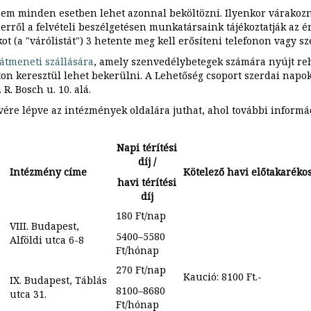
utcára"
Módszertani
nem minden esetben lehet azonnal beköltözni. Ilyenkor várakozn
program
Munkacsoport
Éves
erről a felvételi beszélgetésen munkatársaink tájékoztatják az é
adatfelvételek
ot (a "várólistát") 3 hetente meg kell erősíteni telefonon vagy s
Jó
gyakorlatok
Háttérdokumentumok
átmeneti szállására
, amely szenvedélybetegek számára nyújt reha
on keresztül lehet bekerülni. A Lehetőség csoport szerdai napok
EZ
 R. Bosch u. 10. alá.
+
AZ
ére lépve az intézmények oldalára juthat, ahol további informá
Napi térítési
díj /
Intézmény címe
Kötelező havi előtakarék
havi térítési
díj
180 Ft/nap
VIII. Budapest,
5400–5580
Alföldi utca 6-8
Ft/hónap
270 Ft/nap
Kaució: 8100 Ft.-
IX. Budapest, Táblás
8100–8680
utca 31.
Ft/hónap