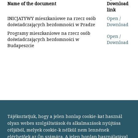
Name of the
document
Download
link
INICJATYWY mieszkaniowe na rzecz osób
Open /
doświadczających bezdomności w Pradze
Download
Programy mieszkaniowe na rzecz osób
Open /
doświadczających bezdomności w
Download
Budapeszcie
Tájékoztatjuk, hogy a jelen honlap cookie-kat használ
olyan webes szolgáltatások és alkalmazások nyújtása
céljából, melyek cookie-k nélkül nem lennének
elérhetőek az Ön számára. A jelen honlap használatával