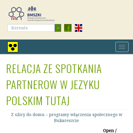
Ugrás
a
tartalomra
Keresés
Keresés
Navig
Nagy
átkap
kontrasztú
nézet
RELACJA ZE SPOTKANIA
PARTNEROW W JEZYKU
POLSKIM TUTAJ
Z ulicy do domu – programy włączenia społecznego w
Bukareszcie
Open /