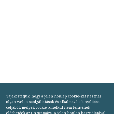
Tájékoztatjuk, hogy a jelen honlap cookie-kat használ
olyan webes szolgáltatások és alkalmazások nyújtása
céljából, melyek cookie-k nélkül nem lennének
elérhetőek az Ön számára. A jelen honlap használatával