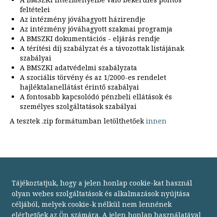
feltételei
Az intézmény jóváhagyott házirendje
Az intézmény jóváhagyott szakmai programja
A BMSZKI dokumentációs - eljárás rendje
A térítési díj szabályzat és a távozottak listájának
szabályai
A BMSZKI adatvédelmi szabályzata
A szociális törvény és az 1/2000-es rendelet
hajléktalanellátást érintő szabályai
A fontosabb kapcsolódó pénzbeli ellátások és
személyes szolgáltatások szabályai
A tesztek .zip formátumban letölthetőek
innen
Tájékoztatjuk, hogy a jelen honlap cookie-kat használ
olyan webes szolgáltatások és alkalmazások nyújtása
céljából, melyek cookie-k nélkül nem lennének
elérhetőek az Ön számára. A jelen honlap használatával