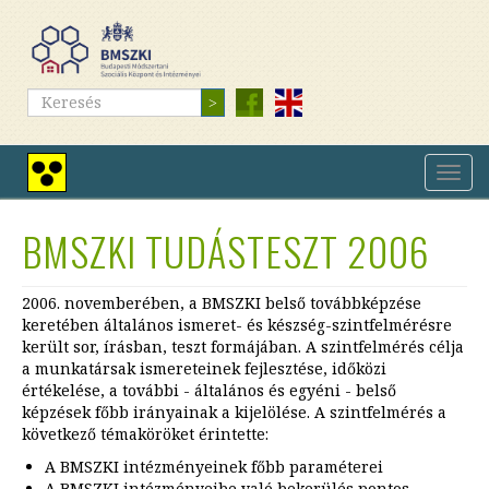
Ugrás
a
tartalomra
Keresés
Keresés
Navig
Nagy
átkap
kontrasztú
nézet
BMSZKI TUDÁSTESZT 2006
2006. novemberében, a BMSZKI belső továbbképzése
keretében általános ismeret- és készség-szintfelmérésre
került sor, írásban, teszt formájában. A szintfelmérés célja
a munkatársak ismereteinek fejlesztése, időközi
értékelése, a további - általános és egyéni - belső
képzések főbb irányainak a kijelölése. A szintfelmérés a
következő témaköröket érintette:
A BMSZKI intézményeinek főbb paraméterei
A BMSZKI intézményeibe való bekerülés pontos